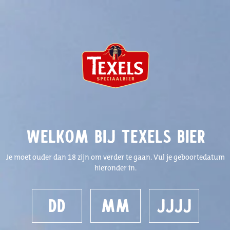
0
Tags
Texels Geheim
FILTER
Producten getagd met
Welkom bij Texels Bier
Texels Geheim
Je moet ouder dan 18 zijn om verder te gaan. Vul je geboortedatum
hieronder in.
Sorteren op
MEEST BEKEKEN
Texels Geheim Bewaarders