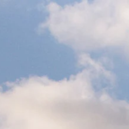
0
0
Zoeken
Verlanglijst
Winkelwagen