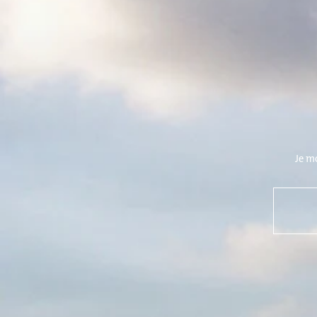
Je m
NIEUW
NIEU