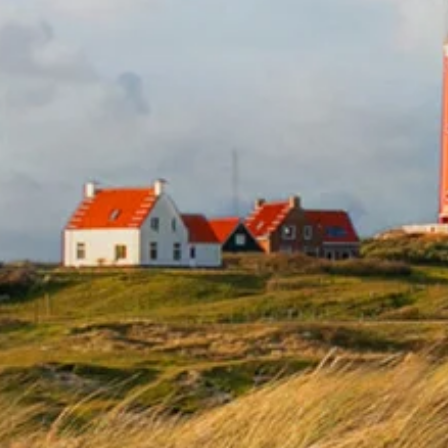
6 Pack Texels Geheim #20
Texels Geheim mix #18, #19 & 
€ 15,95
€ 15,95
Incl. btw
Incl. btw
TOEVOEGEN AAN
TOEVOEGEN AAN
WINKELWAGEN
WINKELWAGEN