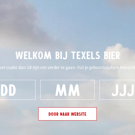
Nieuw!
Welkom bij Texels Bier
De nieuwste producten van onze Texels collectie.
oet ouder dan 18 zijn om verder te gaan. Vul je geboortedatum hieronde
W
NIEUW