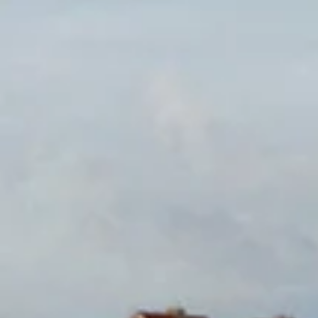
Texels Katoenen Tasje
Texels Zonnebril
Recent bekeken