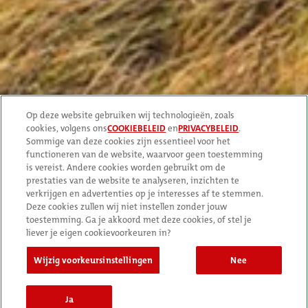
Over Texels bier
In de voormalige zuivelfabriek van Oudeschild maakt de Texelse
Bierbrouwerij speciaalbier met traditioneel vakmanschap en
eigentijdse technologie.
Boek Texels beleving
Op deze website gebruiken wij technologieën, zoals
cookies, volgens ons
COOKIEBELEID
en
PRIVACYBELEID
.
Sommige van deze cookies zijn essentieel voor het
Blijf verbonden
functioneren van de website, waarvoor geen toestemming
is vereist. Andere cookies worden gebruikt om de
prestaties van de website te analyseren, inzichten te
verkrijgen en advertenties op je interesses af te stemmen.
Deze cookies zullen wij niet instellen zonder jouw
toestemming. Ga je akkoord met deze cookies, of stel je
liever je eigen cookievoorkeuren in?
Algemene voorwaarden
Privacy statement
Cookie policy
Verantwoord alcoholgebruik
Wijzig voorkeursinstellingen
Nee
TOEVOEGEN AAN WINKELWAGEN
Ja