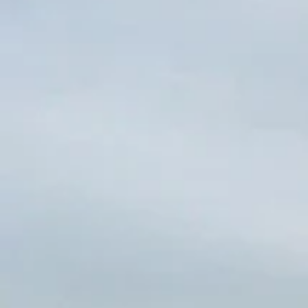
Vuurtoren Sleutelhanger
Opener
Texels Zonnebril
Texels Tasje erbij
Normaal:
7,45
Je bespaart:
(15% korting)
1,-
Totaal:
6,45
TOEVOEGEN AAN WINKELWAGEN