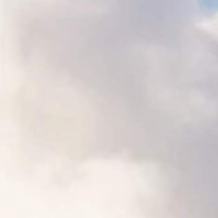
TOEVOEGEN AAN WINKELWAGEN
Texels Opener mét geluid
Texels Zonnebril