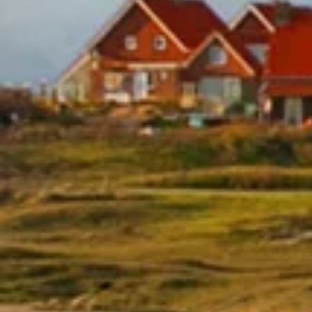
Texels Zonnebril
€ 4,95
Incl. btw
TOEVOEGEN AAN
WINKELWAGEN