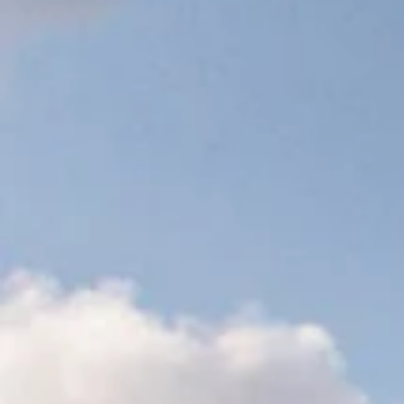
Verzending binnen
2 werkdagen
Gratis verzending vanaf €75,-
Specificaties
Combideals
Texels Opener mét Geluid erbij
Normaal:
9,95
Je bespaart:
(11% korting)
1,-
Totaal:
8,95