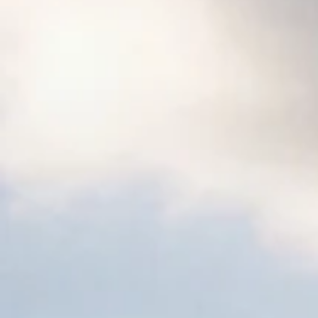
Vuurtoren Sleutelhanger Opener erbij
Normaal:
7,90
Je bespaart:
(4% korting)
0,30
Totaal:
7,61
TOEVOEGEN AAN WINKELWAGEN