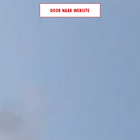
€ 4,95
Incl. btw
Deze gave zonnebril heeft een zwarte buitenkant en rode
binnenkant met spiegelende glazen. De filtercategorie is 3/ UV
400. Afgemaakt met het Texels logo in het wit op 1 pootje.
TOEVOEGEN AAN
WINKELWAGEN