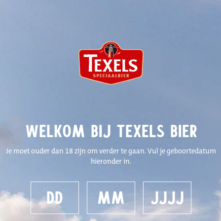
0
Tags
Varkensrollade
FILTER
Producten getagd met
Welkom bij Texels Bier
Varkensrollade
Je moet ouder dan 18 zijn om verder te gaan. Vul je geboortedatum
hieronder in.
Sorteren op
MEEST BEKEKEN
Geen producten gevonden!