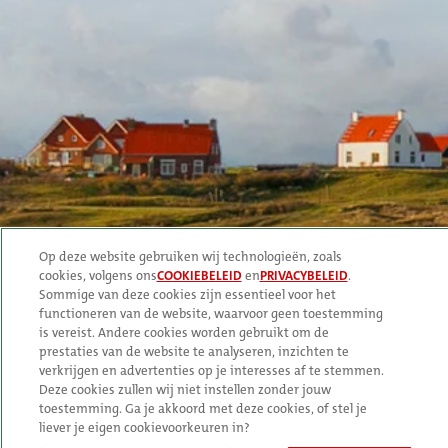
Zakelijk
Over Texels bier
In de voormalige zuivelfabriek van Oudeschild maakt de Texelse
Bierbrouwerij speciaalbier met traditioneel vakmanschap en
eigentijdse technologie.
Boek Texels beleving
Op deze website gebruiken wij technologieën, zoals
cookies, volgens ons
COOKIEBELEID
en
PRIVACYBELEID
.
Blijf verbonden
Sommige van deze cookies zijn essentieel voor het
functioneren van de website, waarvoor geen toestemming
is vereist. Andere cookies worden gebruikt om de
prestaties van de website te analyseren, inzichten te
verkrijgen en advertenties op je interesses af te stemmen.
Deze cookies zullen wij niet instellen zonder jouw
toestemming. Ga je akkoord met deze cookies, of stel je
liever je eigen cookievoorkeuren in?
Algemene voorwaarden
Privacy statement